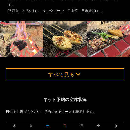
す。
秋刀魚、とろいわし、ヤングコーン、月山筍、三角揚げetc…
すべて見る
ネット予約の空席状況
日付をお選びください。予約できるコースを表示します。
木
金
土
日
月
火
水