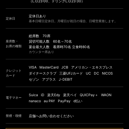
（L.O.23:00、ドリンクL.O.23:30）
定休日あり
定休日
基本日曜日定休日。月曜日が祝日の場合、日曜営業致します。
総席数 70席
座席数・
貸切可能人数 60名～70名
お席の種類
宴会最大人数 着席時70名 立食時80名
カウンター席あり
VISA
MasterCard
JCB
アメリカン・エキスプレス
クレジット
ダイナースクラブ
三菱UFJカード
UC
DC
NICOS
カード
セゾン
アプラス
J-DEBIT
Suica
iD
楽天Edy
楽天ペイ
QUICPay＋
WAON
電子マネー
nanaco
au PAY
PayPay
d払い
禁煙・喫煙
店舗へお問い合わせください