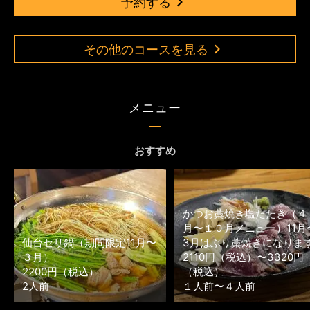
予約する
その他のコースを見る
メニュー
おすすめ
かつお藁焼き塩たたき（４
月〜１０月メニュー）11月
仙台セリ鍋（期間限定11月〜
3月はぶり藁焼きになりま
３月）
2110円（税込）〜3320円
2200円（税込）
（税込）
2人前
１人前〜４人前