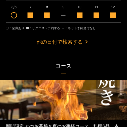
8/6
7
8
9
10
11
12
〇：空席あり
■：リクエスト予約する
－：ネット予約受付なし
他の日付で検索する
コース
期間限定 かつお藁焼き夏のお手軽コース、料理6品 本