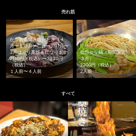
売れ筋
かつお藁焼き塩たたき（４
月〜１０月メニュー）11月〜
3月はぶり藁焼きになります
仙台セリ鍋（期間限定11月
2110円（税込）〜3320円
３月）
（税込）
2200円（税込）
１人前〜４人前
2人前
すべて