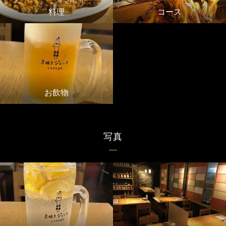
料理
コース
お飲物
写真