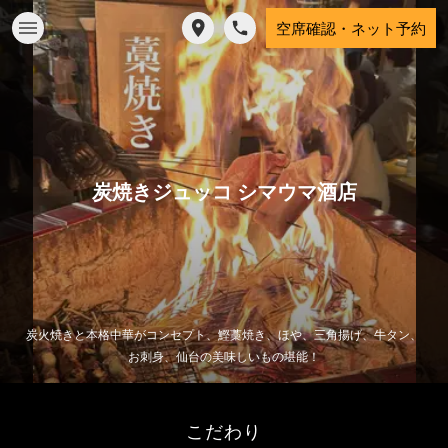
空席確認・ネット予約
炭焼きジュッコ シマウマ酒店
炭火焼きと本格中華がコンセプト、鰹藁焼き、ほや、三角揚げ、牛タン、
お刺身、仙台の美味しいもの堪能！
こだわり